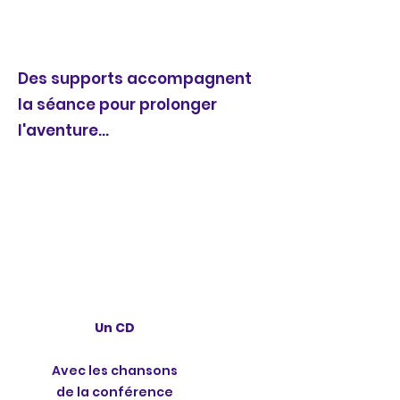
Des supports accompagnent
la séance pour prolonger
l'aventure...
Un dossier d'activité​
Un appui pour
exploiter le thème
de façon ludique
Un CD
Avec les chansons
de la conférence