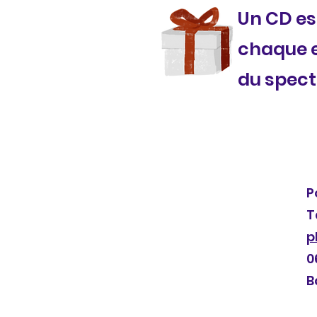
Un CD est
chaque e
du spect
P
T
p
0
B